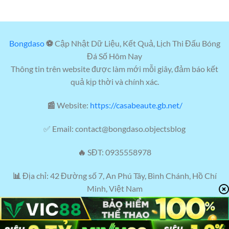
Bongdaso
⚽
Cập Nhật Dữ Liệu, Kết Quả, Lịch Thi Đấu Bóng
Đá Số Hôm Nay
Thông tin trên website được làm mới mỗi giây, đảm báo kết
quả kịp thời và chính xác.
📰
Website:
https://casabeaute.gb.net/
✅ Email:
contact@bongdaso.objectsblog
🔥
SĐT: 0935558978
📊
Địa chỉ: 42 Đường số 7, An Phú Tây, Bình Chánh, Hồ Chí
Minh, Việt Nam
Hastag: #bongdaso #bongdasoobjectsblog #bongda
#thethao