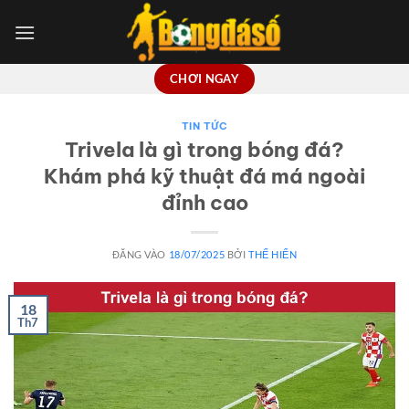
Bỏ
qua
nội
dung
CHƠI NGAY
TIN TỨC
Trivela là gì trong bóng đá?
Khám phá kỹ thuật đá má ngoài
đỉnh cao
ĐĂNG VÀO
18/07/2025
BỞI
THẾ HIỂN
18
Th7