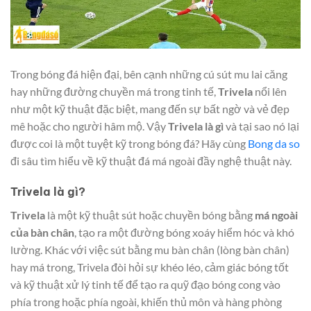
Trong bóng đá hiện đại, bên cạnh những cú sút mu lai căng
hay những đường chuyền má trong tinh tế,
Trivela
nổi lên
như một kỹ thuật đặc biệt, mang đến sự bất ngờ và vẻ đẹp
mê hoặc cho người hâm mộ. Vậy
Trivela là gì
và tại sao nó lại
được coi là một tuyệt kỹ trong bóng đá? Hãy cùng
Bong da so
đi sâu tìm hiểu về kỹ thuật đá má ngoài đầy nghệ thuật này.
Trivela là gì?
Trivela
là một kỹ thuật sút hoặc chuyền bóng bằng
má ngoài
của bàn chân
, tạo ra một đường bóng xoáy hiểm hóc và khó
lường. Khác với việc sút bằng mu bàn chân (lòng bàn chân)
hay má trong, Trivela đòi hỏi sự khéo léo, cảm giác bóng tốt
và kỹ thuật xử lý tinh tế để tạo ra quỹ đạo bóng cong vào
phía trong hoặc phía ngoài, khiến thủ môn và hàng phòng