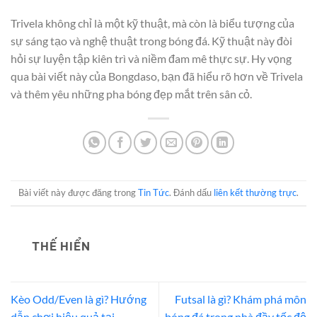
Trivela không chỉ là một kỹ thuật, mà còn là biểu tượng của
sự sáng tạo và nghệ thuật trong bóng đá. Kỹ thuật này đòi
hỏi sự luyện tập kiên trì và niềm đam mê thực sự. Hy vọng
qua bài viết này của Bongdaso, bạn đã hiểu rõ hơn về Trivela
và thêm yêu những pha bóng đẹp mắt trên sân cỏ.
Bài viết này được đăng trong
Tin Tức
. Đánh dấu
liên kết thường trực
.
THẾ HIỂN
Kèo Odd/Even là gì? Hướng
Futsal là gì? Khám phá môn
dẫn chơi hiệu quả tại
bóng đá trong nhà đầy tốc độ