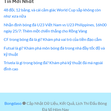
Tin Mới Nhất
48 đội, 12 bảng, và cái cảm giác World Cup sắp không còn
như xưa nữa
Nhận định bóng đá U23 Việt Nam vs U23 Philippines, 16h00
ngày 25/7: Thêm một chiến thắng cho Rồng Vàng
CF trong bóng đá là gì? Khám phá vai trò của tiền đạo cắm
Futsal là gì? Khám phá môn bóng đá trong nhà đầy tốc độ và
kỹ thuật
Trivela là gì trong bóng đá? Khám phá kỹ thuật đá má ngoài
đỉnh cao
Bongdaso
⚽
Cập Nhật Dữ Liệu, Kết Quả, Lịch Thi Đấu Bóng
Đá Số Hôm Nay