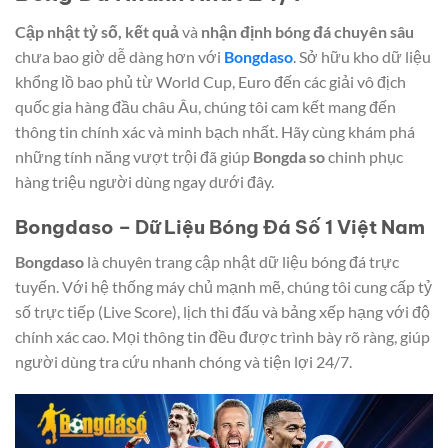
Cập nhật tỷ số, kết quả
và
nhận định bóng đá chuyên sâu
chưa bao giờ dễ dàng hơn với
Bongdaso
. Sở hữu kho dữ liệu
khổng lồ bao phủ từ World Cup, Euro đến các giải vô địch
quốc gia hàng đầu châu Âu, chúng tôi cam kết mang đến
thông tin chính xác và minh bạch nhất. Hãy cùng khám phá
những tính năng vượt trội đã giúp
Bongda so
chinh phục
hàng triệu người dùng ngay dưới đây.
Bongdaso – Dữ Liệu Bóng Đá Số 1 Việt Nam
Bongdaso
là chuyên trang cập nhật dữ liệu bóng đá trực
tuyến. Với hệ thống máy chủ mạnh mẽ, chúng tôi cung cấp tỷ
số trực tiếp (Live Score), lịch thi đấu và bảng xếp hạng với độ
chính xác cao. Mọi thông tin đều được trình bày rõ ràng, giúp
người dùng tra cứu nhanh chóng và tiện lợi 24/7.