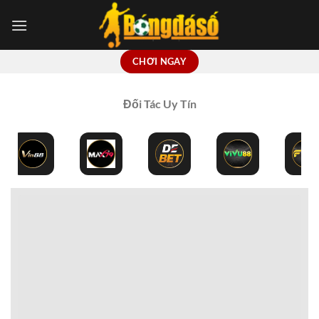
Bỏ
qua
nội
dung
CHƠI NGAY
Đối Tác Uy Tín