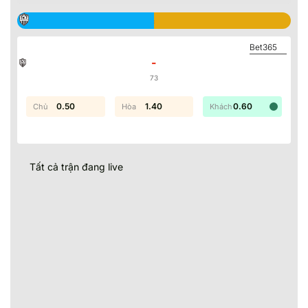
:
Bet365
-
73
0.50
1.40
0.60
Tất cả trận đang live