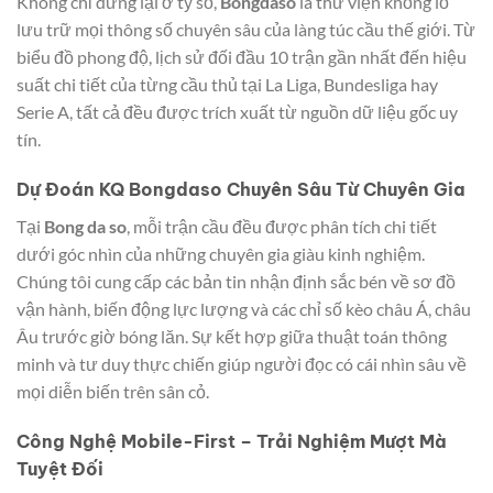
Không chỉ dừng lại ở tỷ số,
Bongdaso
là thư viện khổng lồ
lưu trữ mọi thông số chuyên sâu của làng túc cầu thế giới. Từ
biểu đồ phong độ, lịch sử đối đầu 10 trận gần nhất đến hiệu
suất chi tiết của từng cầu thủ tại La Liga, Bundesliga hay
Serie A, tất cả đều được trích xuất từ nguồn dữ liệu gốc uy
tín.
Dự Đoán KQ Bongdaso Chuyên Sâu Từ Chuyên Gia
Tại
Bong da so
, mỗi trận cầu đều được phân tích chi tiết
dưới góc nhìn của những chuyên gia giàu kinh nghiệm.
Chúng tôi cung cấp các bản tin nhận định sắc bén về sơ đồ
vận hành, biến động lực lượng và các chỉ số kèo châu Á, châu
Âu trước giờ bóng lăn. Sự kết hợp giữa thuật toán thông
minh và tư duy thực chiến giúp người đọc có cái nhìn sâu về
mọi diễn biến trên sân cỏ.
Công Nghệ Mobile-First – Trải Nghiệm Mượt Mà
Tuyệt Đối