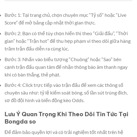
Bước 1: Tại trang chủ, chọn chuyên mục “Tỷ số” hoặc “Live
Score” để mở bảng cập nhật thời gian thực.
Bước 2: Bạn có thể tùy chọn hiển thị theo “Giải đấu”, “Thời
gian” hoặc “Trận hot” để thu hẹp phạm vi theo dõi giữa hàng
trăm trận đấu diễn ra cùng lúc.
Bước 3: Nhấn vào biểu tượng “Chuông” hoặc “Sao” bên
cạnh trận đấu quan tâm để nhận thông báo âm thanh ngay
khi có bàn thắng, thẻ phạt.
Bước 4: Click trực tiếp vào trận đấu để xem các thông số
chuyên sâu như: tỷ lệ kiểm soát bóng, số lần sút trúng đích,
sơ đồ đội hình và biến động kèo Odds.
Lưu Ý Quan Trọng Khi Theo Dõi Tin Tức Tại
Bongda so
Để đảm bảo quyền lợi và có trải nghiệm tốt nhất trên hệ