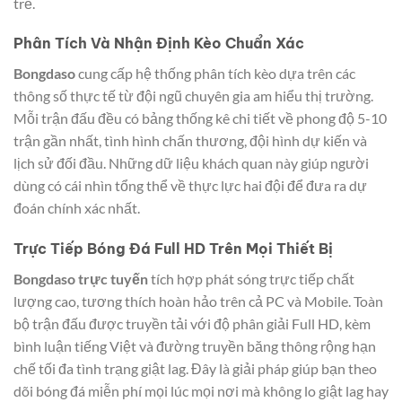
trễ.
Phân Tích Và Nhận Định Kèo Chuẩn Xác
Bongdaso
cung cấp hệ thống phân tích kèo dựa trên các
thông số thực tế từ đội ngũ chuyên gia am hiểu thị trường.
Mỗi trận đấu đều có bảng thống kê chi tiết về phong độ 5-10
trận gần nhất, tình hình chấn thương, đội hình dự kiến và
lịch sử đối đầu. Những dữ liệu khách quan này giúp người
dùng có cái nhìn tổng thể về thực lực hai đội để đưa ra dự
đoán chính xác nhất.
Trực Tiếp Bóng Đá Full HD Trên Mọi Thiết Bị
Bongdaso trực tuyến
tích hợp phát sóng trực tiếp chất
lượng cao, tương thích hoàn hảo trên cả PC và Mobile. Toàn
bộ trận đấu được truyền tải với độ phân giải Full HD, kèm
bình luận tiếng Việt và đường truyền băng thông rộng hạn
chế tối đa tình trạng giật lag. Đây là giải pháp giúp bạn theo
dõi bóng đá miễn phí mọi lúc mọi nơi mà không lo giật lag hay