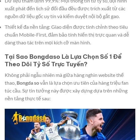
Dữ liệu thẩm định 99,9%: Mọi thông tin từ tỷ số, đội hình
xuất phát đến lịch sử đối đầu đều được trích xuất từ các
nguồn dữ liệu gốc uy tín và kiểm duyệt nội bộ gắt gao.
Thiết kế đa nền tảng: Giao diện được tinh chỉnh theo tiêu
chuẩn Mobile-First, đảm bảo tính hiển thị trực quan và dễ
dàng thao tác trên mọi kích cỡ màn hình.
Tại Sao Bongdaso Là Lựa Chọn Số 1 Để
Theo Dõi Tỷ Số Trực Tuyến?
Không phải ngẫu nhiên mà giữa hàng nghìn website thể
thao,
Bongda so
vẫn là lựa chọn ưu tiên của hàng triệu fan
túc cầu. Sự tin tưởng này được xây dựng dựa trên những
nền tảng thực tế sau: