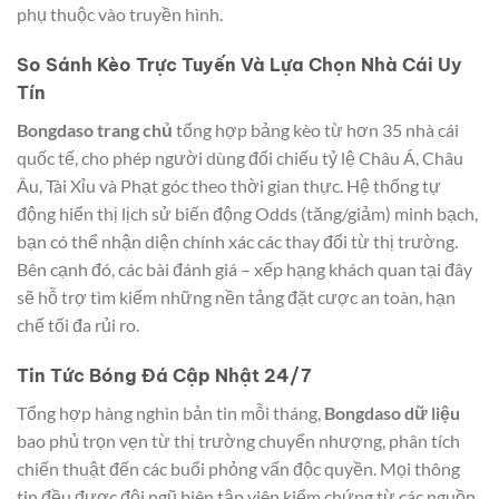
phụ thuộc vào truyền hình.
So Sánh Kèo Trực Tuyến Và Lựa Chọn Nhà Cái Uy
Tín
Bongdaso trang chủ
tổng hợp bảng kèo từ hơn 35 nhà cái
quốc tế, cho phép người dùng đối chiếu tỷ lệ Châu Á, Châu
Âu, Tài Xỉu và Phạt góc theo thời gian thực. Hệ thống tự
động hiển thị lịch sử biến động Odds (tăng/giảm) minh bạch,
bạn có thể nhận diện chính xác các thay đổi từ thị trường.
Bên cạnh đó, các bài đánh giá – xếp hạng khách quan tại đây
sẽ hỗ trợ tìm kiếm những nền tảng đặt cược an toàn, hạn
chế tối đa rủi ro.
Tin Tức Bóng Đá Cập Nhật 24/7
Tổng hợp hàng nghìn bản tin mỗi tháng,
Bongdaso dữ liệu
bao phủ trọn vẹn từ thị trường chuyển nhượng, phân tích
chiến thuật đến các buổi phỏng vấn độc quyền. Mọi thông
tin đều được đội ngũ biên tập viên kiểm chứng từ các nguồn