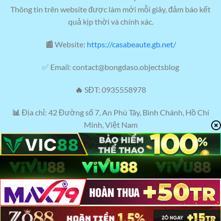
Thông tin trên website được làm mới mỗi giây, đảm báo kết
quả kịp thời và chính xác.
📰
Website:
https://casabeaute.gb.net/
✅ Email:
contact@bongdaso.objectsblog
🔥
SĐT: 0935558978
📊
Địa chỉ: 42 Đường số 7, An Phú Tây, Bình Chánh, Hồ Chí
Minh, Việt Nam
Hastag: #bongdaso #bongdasoobjectsblog #bongda
#thethao
Copyright 2026 ©
Bongdaso